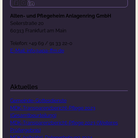
Follow us on Facebook
Follow us on Instagram
Follow us on LinkedIn
Alten- und Pflegeheim Anlagenring GmbH
Seilerstraße 20
60313 Frankfurt am Main
Telefon: +49 69 / 91 33 22-0
E-Mail: info@apa-ffm.de
Aktuelles
Gemeinde-Gottesdienste
MDK-Transparenzbericht-Pflege 2023
(Gesamtbeurteilung)
MDK-Transparenzbericht-Pflege 2023 (Weiteres
Prüfergebnis)
MDK-halbjährl. Datenerhebung 2024