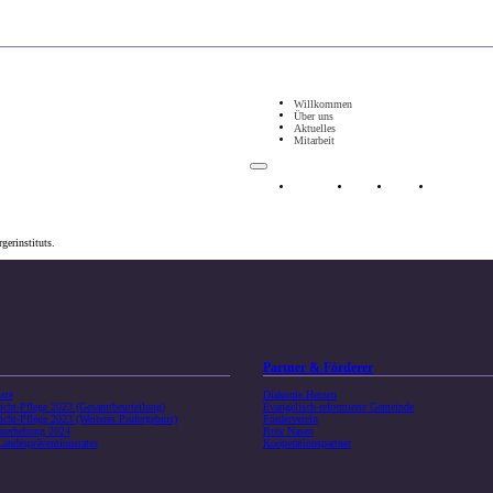
Willkommen
Über uns
Aktuelles
Mitarbeit
Willkommen
Über uns
Aktuelles
Mitarbeit
erinstituts.
Partner & Förderer
ste
Diakonie Hessen
cht-Pflege 2023 (Gesamtbeurteilung)
Evangelisch-reformierte Gemeinde
ht-Pflege 2023 (Weiteres Prüfergebnis)
Förderverein
enerhebung 2024
Rote Nasen
Landespräventionsrates
Kooperationspartner